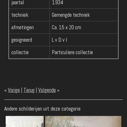
jaartal
1934
techniek
Gemengde techniek
afmetingen
Ca. 15 x 20 cm
gesigneerd
L v D v I
collectie
Particuliere collectie
«
Vorige
|
Terug
|
Volgende
»
Andere schilderijen uit deze categorie