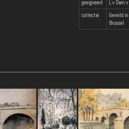
gesigneerd
L v Dam v
collectie
Geveild i
Brussel