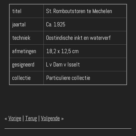
titel
St. Romboutstoren te Mechelen
jaartal
Ca. 1925
techniek
Oostindische inkt en waterverf
afmetingen
18,2 x 12,5 cm
gesigneerd
L v Dam v Isselt
collectie
Particuliere collectie
«
Vorige
|
Terug
|
Volgende
»