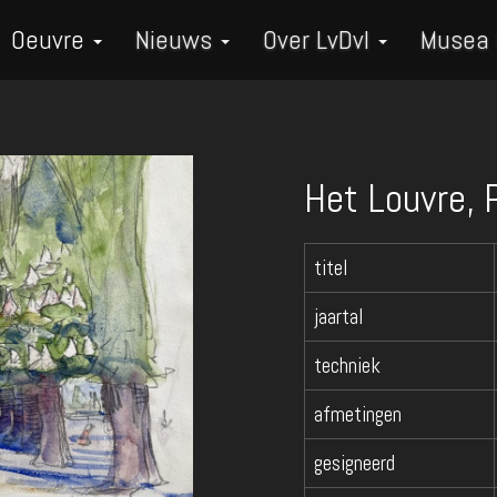
Oeuvre
Nieuws
Over LvDvI
Musea
Het Louvre, P
titel
jaartal
techniek
afmetingen
gesigneerd