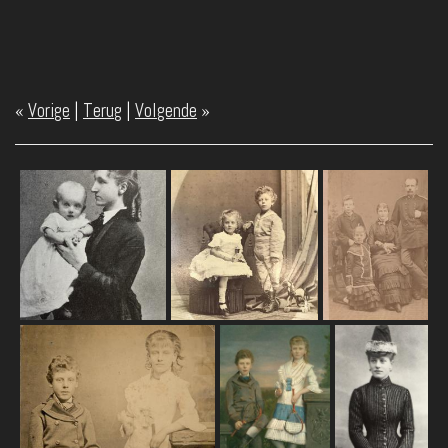
«
Vorige
|
Terug
|
Volgende
»