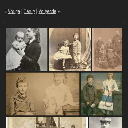
«
Vorige
|
Terug
|
Volgende
»