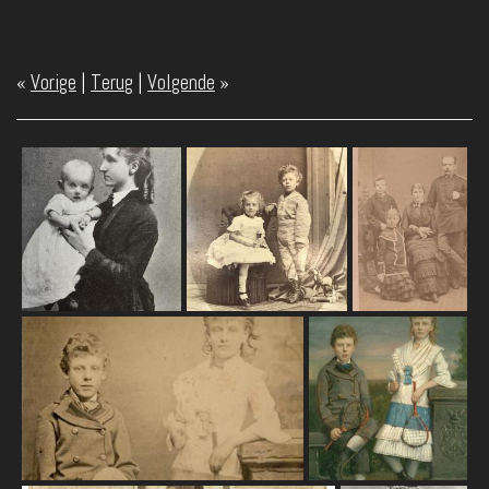
«
Vorige
|
Terug
|
Volgende
»