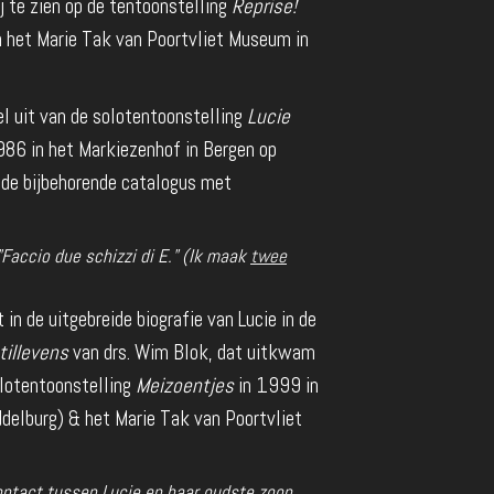
j te zien op de tentoonstelling
Reprise!
n het Marie Tak van Poortvliet Museum in
 uit van de solotentoonstelling
Lucie
86 in het Markiezenhof in Bergen op
de bijbehorende catalogus met
accio due schizzi di E." (Ik maak
twee
in de uitgebreide biografie van Lucie in de
tillevens
van drs. Wim Blok, dat uitkwam
olotentoonstelling
Meizoentjes
in 1999 in
elburg) & het Marie Tak van Poortvliet
ntact tussen Lucie en haar oudste zoon