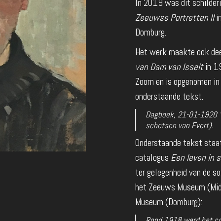
In 2019 was dit schilderi
Zeeuwse Portretten II
i
Domburg.
Het werk maakte ook deel
van Dam van Isselt
in 19
Zoom en is opgenomen in 
onderstaande tekst.
Dagboek, 21-01-1920 "F
schetsen
van Evert).
Onderstaande tekst staat 
catalogus
Een leven in s
ter gelegenheid van de s
het Zeeuws Museum (Midd
Museum (Domburg):
Rond 1918 werd het co