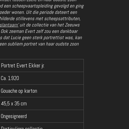
ad een scheepvaartopleiding gevolgd en ging
moeder wonen. Uit die periode dateert een
hilderde stillevens met scheepsattributen,
lantaarn’
uit de collectie van het Zeeuws
 Ook zeeman Evert zelf zou een dankbaar
s dat Lucie geen sterk portrettist was, kan
 een subliem portret van haar oudste zoon
Portret Evert Ekker jr.
Ca. 1920
Gouache op karton
45,5 x 35 cm
Ongesigneerd
Particuliere collectie