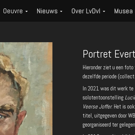
Oeuvre
Nieuws
Over LvDvI
Musea
Portret Evert
Hieronder ziet u een foto
dezelfde periode (collect
In 2021 was dit werk te 
solotentoonstelling
Luci
Veerse Joffer
. Het is oo
titel, uitgegeven door W
georganiseerd ter gelegen