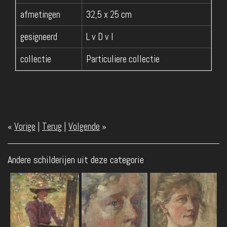
afmetingen
32,5 x 25 cm
gesigneerd
L v D v I
collectie
Particuliere collectie
«
Vorige
|
Terug
|
Volgende
»
Andere schilderijen uit deze categorie