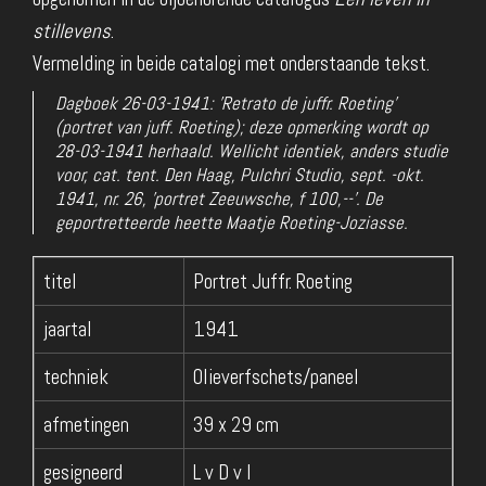
stillevens
.
Vermelding in beide catalogi met onderstaande tekst.
Dagboek 26-03-1941: 'Retrato de juffr. Roeting'
(portret van juff. Roeting); deze opmerking wordt op
28-03-1941 herhaald. Wellicht identiek, anders studie
voor, cat. tent. Den Haag, Pulchri Studio, sept. -okt.
1941, nr. 26, 'portret Zeeuwsche, f 100,--'. De
geportretteerde heette Maatje Roeting-Joziasse.
titel
Portret Juffr. Roeting
jaartal
1941
techniek
Olieverfschets/paneel
afmetingen
39 x 29 cm
gesigneerd
L v D v I