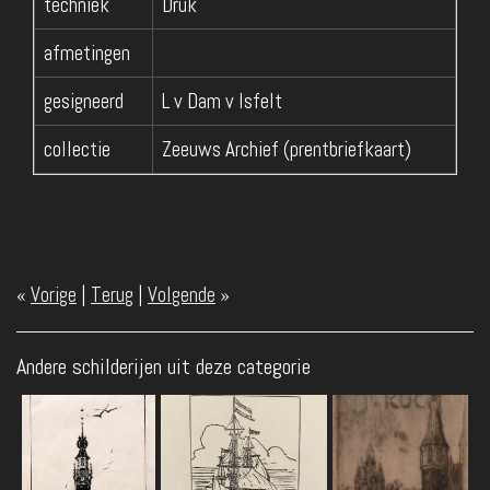
techniek
Druk
afmetingen
gesigneerd
L v Dam v Isfelt
collectie
Zeeuws Archief (prentbriefkaart)
«
Vorige
|
Terug
|
Volgende
»
Andere schilderijen uit deze categorie