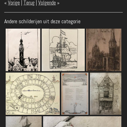
«
Vorige
|
Terug
|
Volgende
»
Andere schilderijen uit deze categorie