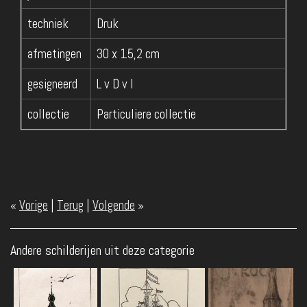
techniek
Druk
afmetingen
30 x 15,2 cm
gesigneerd
L v D v I
collectie
Particuliere collectie
«
Vorige
|
Terug
|
Volgende
»
Andere schilderijen uit deze categorie